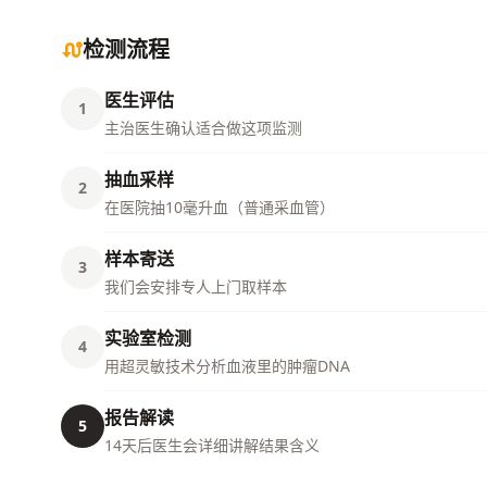
检测流程
医生评估
1
主治医生确认适合做这项监测
抽血采样
2
在医院抽10毫升血（普通采血管）
样本寄送
3
我们会安排专人上门取样本
实验室检测
4
用超灵敏技术分析血液里的肿瘤DNA
报告解读
5
14天后医生会详细讲解结果含义