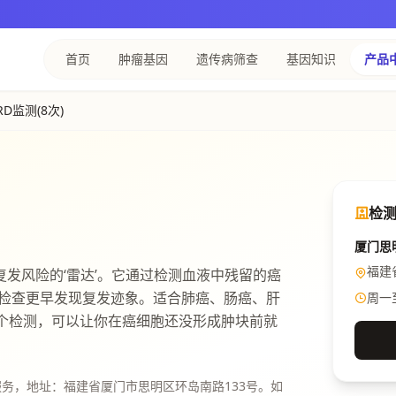
首页
肿瘤基因
遗传病筛查
基因知识
产品
D监测(8次)
检
厦门思
福建
发风险的‘雷达’。它通过检测血液中残留的癌
像检查更早发现复发迹象。适合肺癌、肠癌、肝
周一至
做这个检测，可以让你在癌细胞还没形成肿块前就
务，地址：福建省厦门市思明区环岛南路133号。如