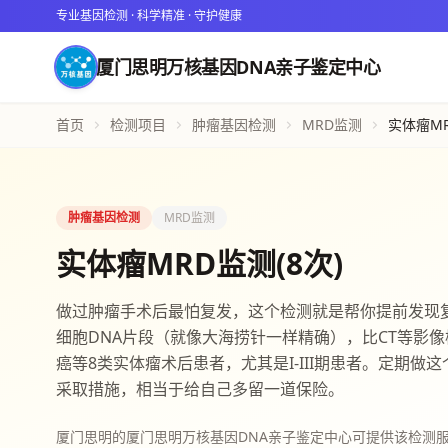
专业基因检测 · 科学精准 · 守护健康
厦门思明万核基因DNA亲子鉴定中心
首页
检测项目
肿瘤基因检测
MRD监测
实体瘤MR
肿瘤基因检测
MRD监测
实体瘤MRD监测(8次)
做过肿瘤手术后最怕复发，这个检测就是帮你提前发现复
细胞DNA片段（就像大海捞针一样精确），比CT等影
癌等8类实体瘤术后患者，尤其是I-III期患者。定期
采取措施，相当于给自己多留一道保险。
厦门思明的厦门思明万核基因DNA亲子鉴定中心可提供该检测服