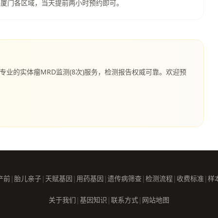
等厦门各区域，当天提前两小时预约即可。
专业的实体瘤MRD监测(8次)服务，检测报告权威可靠。欢迎预
产前
|
胎儿亲子
|
天赋基因
|
用药基因
|
遗传病筛查
|
检测流程
|
收费标准
|
样
关于我们
|
基因知识
|
联系方式
|
网站地图