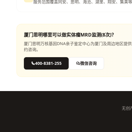
服务范围覆盖同安、思明、海沧、湖里、翔安、集美
厦门思明哪里可以做实体瘤MRD监测(8次)？
厦门思明万核基因DNA亲子鉴定中心为厦门及周边地区提供
约咨询。
400-8381-255
微信咨询
无创